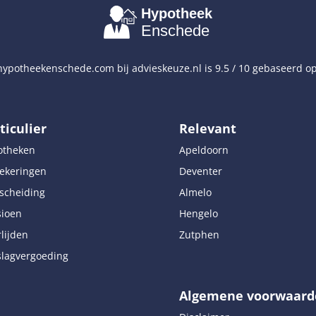
Hypotheek
Enschede
ypotheekenschede.com
bij
advieskeuze.nl
is
9.5
/
10
gebaseerd o
ticulier
Relevant
otheken
Apeldoorn
ekeringen
Deventer
scheiding
Almelo
sioen
Hengelo
lijden
Zutphen
lagvergoeding
Algemene voorwaard