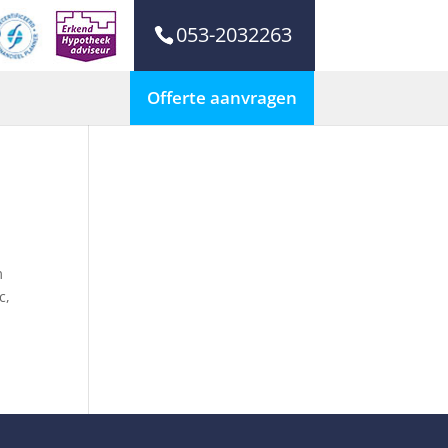
053-2032263
Offerte aanvragen
m
c,